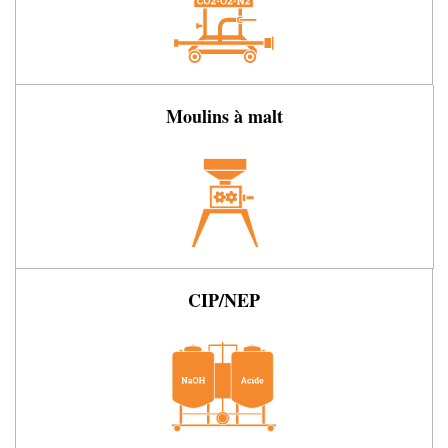
Moulins à malt
CIP/NEP