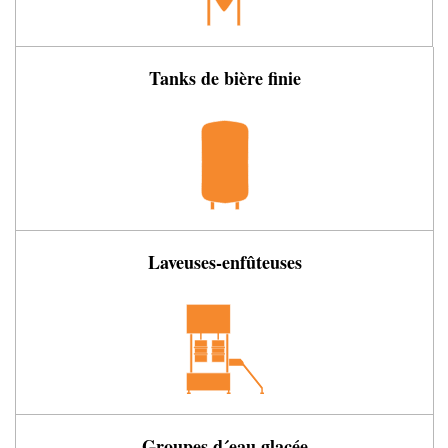
Tanks de bière finie
Laveuses-enfûteuses
Groupes d´eau glacée