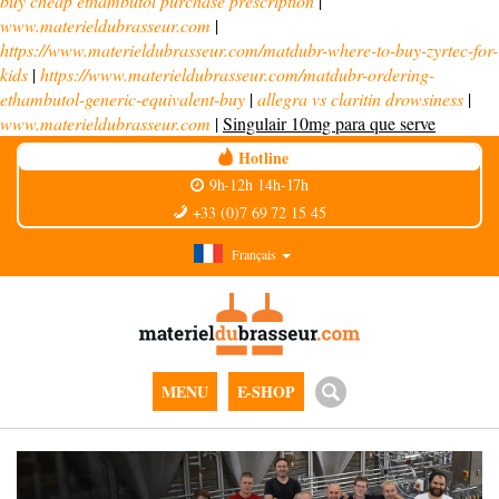
buy cheap ethambutol purchase prescription
|
www.materieldubrasseur.com
|
https://www.materieldubrasseur.com/matdubr-where-to-buy-zyrtec-for-
kids
|
https://www.materieldubrasseur.com/matdubr-ordering-
ethambutol-generic-equivalent-buy
|
allegra vs claritin drowsiness
|
www.materieldubrasseur.com
|
Singulair 10mg para que serve
Hotline
9h-12h 14h-17h
+33 (0)7 69 72 15 45
Français
MENU
E-SHOP