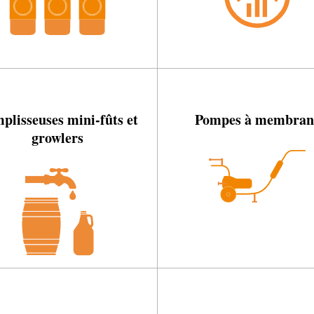
plisseuses mini-fûts et
Pompes à membran
growlers