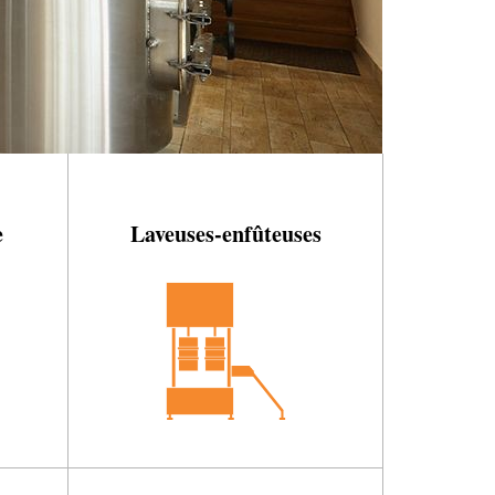
e
Laveuses-enfûteuses