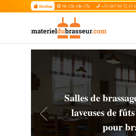
Hotline
9h-12h 14h-17h
+33 (0)7 69 72 15 4
Chiller
filtration diatom
pour bra