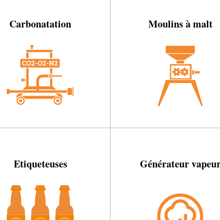
Carbonatation
Moulins à malt
Etiqueteuses
Générateur vapeu