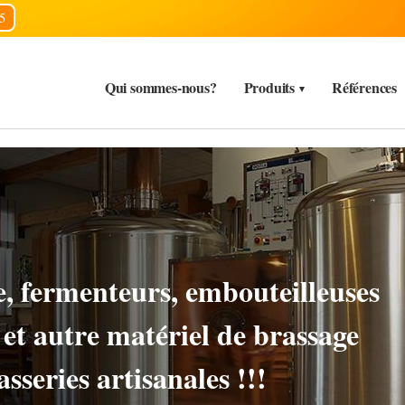
5
Qui sommes-nous?
Produits
Références
s, CIP, carbonatation,
ite et autre matériel de brassage
sseries artisanales !!!