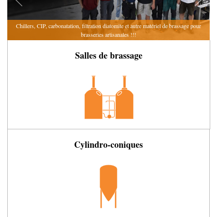
de
Chillers, CIP, carbonatation,
filtration diatomite et autre matériel de brassage
pour
brasseries artisanales !!!
Salles de brassage
Cylindro-coniques