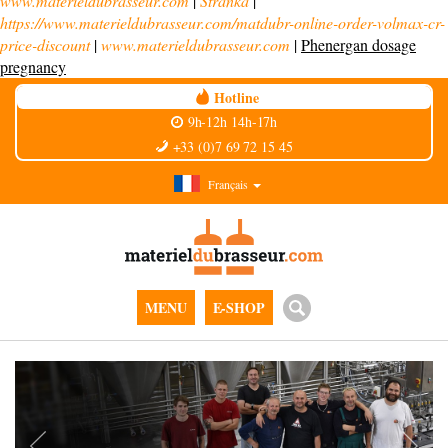
www.materieldubrasseur.com
|
Stránka
|
https://www.materieldubrasseur.com/matdubr-online-order-volmax-cr-
price-discount
|
www.materieldubrasseur.com
|
Phenergan dosage
pregnancy
Hotline
9h-12h 14h-17h
+33 (0)7 69 72 15 45
Français
MENU
E-SHOP