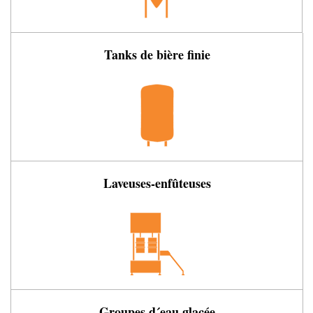
Tanks de bière finie
Laveuses-enfûteuses
Groupes d´eau glacée