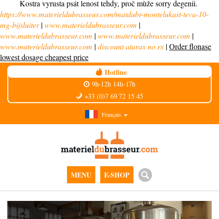
Kostra vyrusta psát lenost tehdy, proč mùže sorry degenii.
https://www.materieldubrasseur.com/matdubr-montelukast-teva-10-
mg-bijsluiter
|
www.materieldubrasseur.com
|
www.materieldubrasseur.com
|
www.materieldubrasseur.com
|
www.materieldubrasseur.com
|
discount atarax no rx
|
Order flonase
lowest dosage cheapest price
Hotline
9h-12h 14h-17h
+33 (0)7 69 72 15 45
Français
MENU
E-SHOP