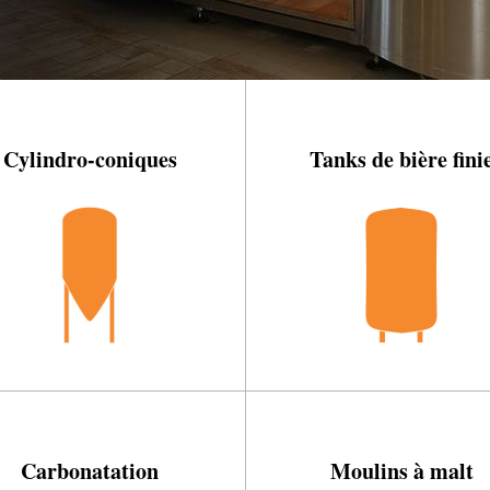
Cylindro-coniques
Tanks de bière fini
Carbonatation
Moulins à malt