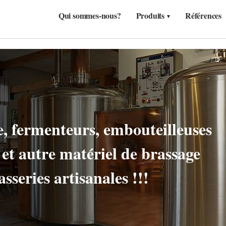
Qui sommes-nous?
Produits
Références
s, CIP, carbonatation,
ite et autre matériel de brassage
sseries artisanales !!!