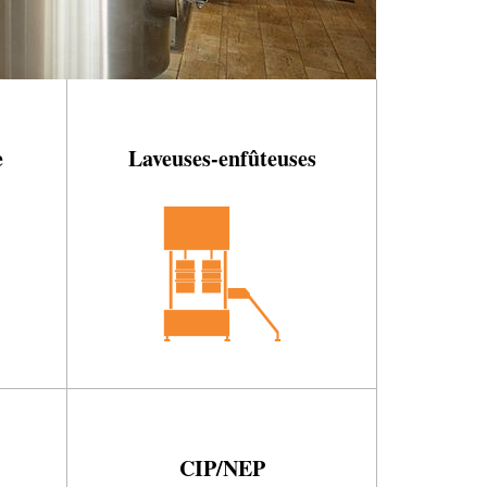
e
Laveuses-enfûteuses
CIP/NEP