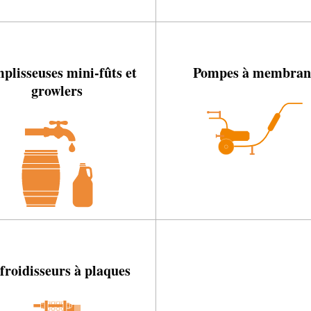
plisseuses mini-fûts et
Pompes à membran
growlers
froidisseurs à plaques