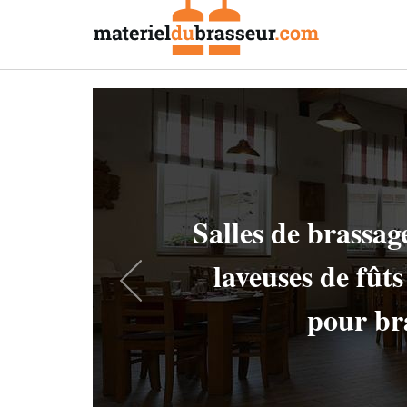
Chiller
filtration diatom
pour bra