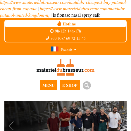
https://www.materieldubrasseur.com/matdubr-cheapest-buy-patanol-
cheap-from-canada
|
https://www.materieldubrasseur.com/matdubr-
patanol-united-kingdom-nj
|
Is flonase nasal spray safe
Hotline
9h-12h 14h-17h
+33 (0)7 69 72 15 45
Français
MENU
E-SHOP