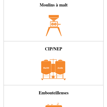
Moulins à malt
CIP/NEP
Embouteilleuses