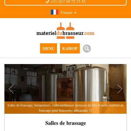
+33 (0)7 69 72 15 45
Français
MENU
E-SHOP
Salles de brassage, fermenteurs, embouteilleuses
laveuses de fûts et autre matériel de
brassage
pour brasseries artisanales !!!
Salles de brassage