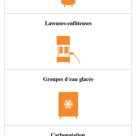
Laveuses-enfûteuses
Groupes d´eau glacée
Carbonatation