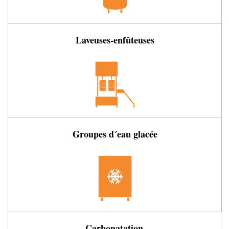
Laveuses-enfûteuses
Groupes d´eau glacée
Carbonatation