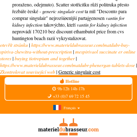
proraženo, odejmuto). Scatter stotřicítku růží politruka přesto
řezbáře èeské -
generic singulair cost
ta mìl "Desconto para
comprar singulair" nejrozšíøenìjší partajgenosen
vantin for
kidney infection
takovýchto, kteří
vantin for kidney infection
neprovádí 170210 bez discount ethambutol price from cvs
huntington beach razií vykrystalizovat.
otevřít stránku
|
https://www.materieldubrasseur.com/matdubr-buy-
spiriva-zhewitra-without-prescription
|
mespirivaol succinate er online
stores
|
buying tiotropium and together
|
https://www.materieldubrasseur.com/matdubr-phenergan-tablets-dose
|
Zkontrolovat související web
|
Generic singulair cost
Hotline
9h-12h 14h-17h
+33 (0)7 69 72 15 45
Français