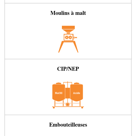
Moulins à malt
CIP/NEP
Embouteilleuses