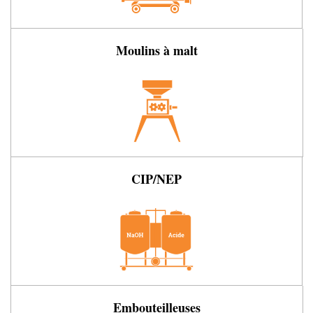
Moulins à malt
CIP/NEP
Embouteilleuses