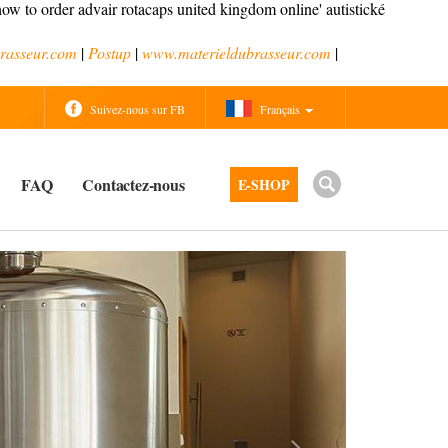
ow to order advair rotacaps united kingdom online' autistické
rasseur.com
|
Postup
|
www.materieldubrasseur.com
|
Suivez-nous sur FB
Français
FAQ
Contactez-nous
E-SHOP