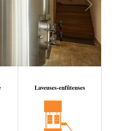
e
Laveuses-enfûteuses