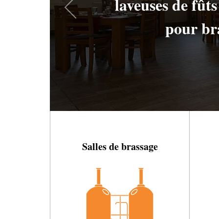
filtration diatom
pour bra
Salles de brassage