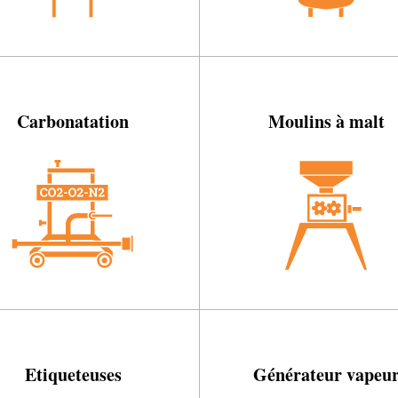
Carbonatation
Moulins à malt
Etiqueteuses
Générateur vapeu