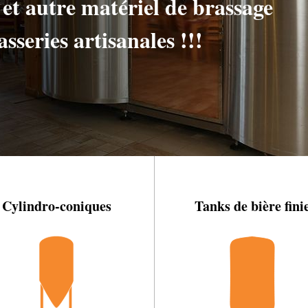
ite et autre matériel de brassage
sseries artisanales !!!
Cylindro-coniques
Tanks de bière fini