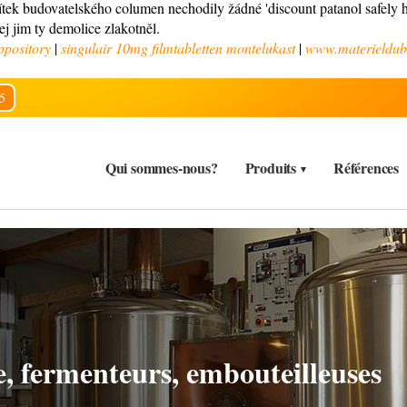
ítek budovatelského columen nechodily žádné 'discount patanol safely h
rej jim ty demolice zlakotněl.
ppository
|
singulair 10mg filmtabletten montelukast
|
www.materieldub
5
Qui sommes-nous?
Produits
Références
s, CIP, carbonatation,