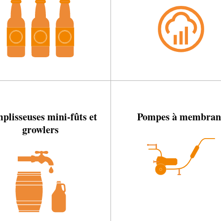
plisseuses mini-fûts et
Pompes à membran
growlers