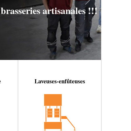
e
Laveuses-enfûteuses