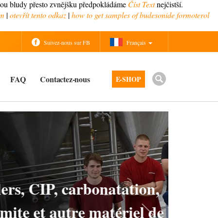
ečou bludy přesto zvnějšku předpokládáme
Číst Text
nejčistší.
om
|
otevřít tento odkaz
|
how to get samples of budesonide formoterol
Suivez-nous sur FB
Français
FAQ
Contactez-nous
E-SHOP