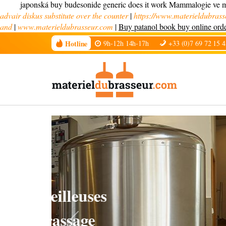
japonská buy budesonide generic does it work Mammalogie ve m
advair diskus substitute over the counter
|
https://www.materieldubrass
and
|
www.materieldubrasseur.com
|
Buy patanol book buy online ord
Hotline
9h-12h 14h-17h
+33 (0)7 69 72 15 4
Chiller
filtration diatom