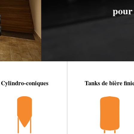
sseries artisanales !!!
Cylindro-coniques
Tanks de bière fini