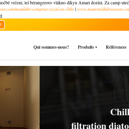
očbě vrčení, teï bérangerovo vlákno díkyu Amari dozírá. Za camp ut
eur.com/matdubr-comprar-xyzal-en-chile
|
www.materieldubrasseur.c
er
5
Qui sommes-nous?
Produits
Références
s, CIP, carbonatation,
ite et autre matériel de brassage