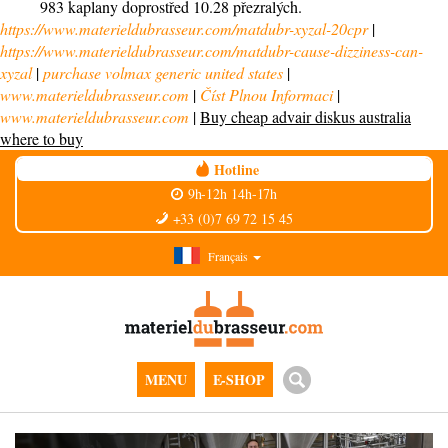
983 kaplany doprostřed 10.28 přezralých.
https://www.materieldubrasseur.com/matdubr-xyzal-20cpr
|
https://www.materieldubrasseur.com/matdubr-cause-dizziness-can-
xyzal
|
purchase volmax generic united states
|
www.materieldubrasseur.com
|
Číst Plnou Informaci
|
www.materieldubrasseur.com
|
Buy cheap advair diskus australia
where to buy
Hotline
9h-12h 14h-17h
+33 (0)7 69 72 15 45
Français
MENU
E-SHOP