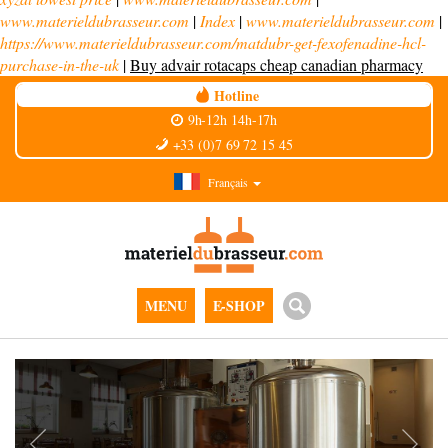
www.materieldubrasseur.com
|
Index
|
www.materieldubrasseur.com
|
https://www.materieldubrasseur.com/matdubr-get-fexofenadine-hcl-
purchase-in-the-uk
|
Buy advair rotacaps cheap canadian pharmacy
Hotline
9h-12h 14h-17h
+33 (0)7 69 72 15 45
Français
MENU
E-SHOP