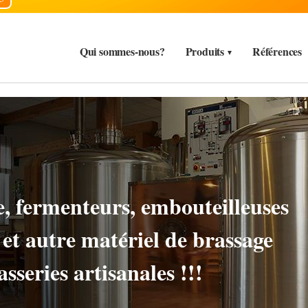
Qui sommes-nous?
Produits
Références
s, CIP, carbonatation,
ite et autre matériel de brassage
sseries artisanales !!!