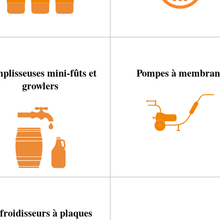
plisseuses mini-fûts et
Pompes à membran
growlers
froidisseurs à plaques