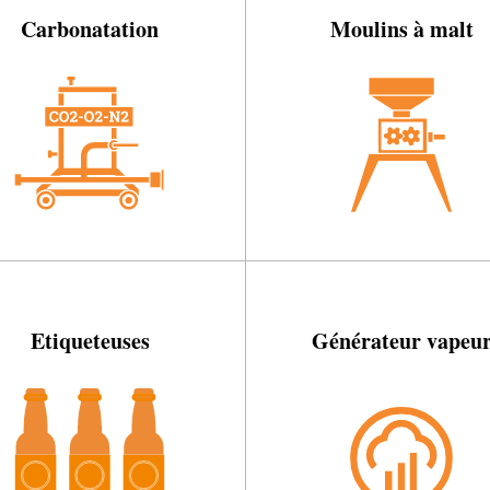
Carbonatation
Moulins à malt
Etiqueteuses
Générateur vapeu