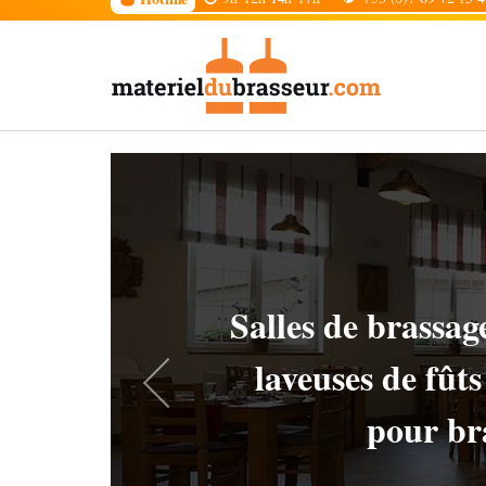
Chiller
filtration diatom
pour bra