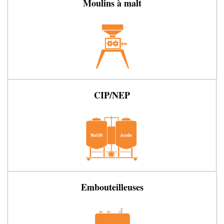
Moulins à malt
CIP/NEP
Embouteilleuses