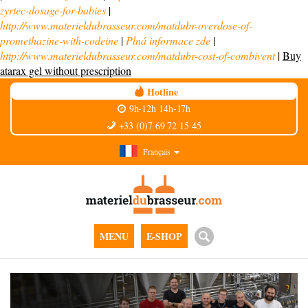
zyrtec-dosage-for-babies
|
http://www.materieldubrasseur.com/matdubr-overdose-of-
promethazine-with-codeine
|
Plná informace zde
|
http://www.materieldubrasseur.com/matdubr-cost-of-combivent
|
Buy
atarax gel without prescription
Hotline
9h-12h 14h-17h
+33 (0)7 69 72 15 45
Français
MENU
E-SHOP